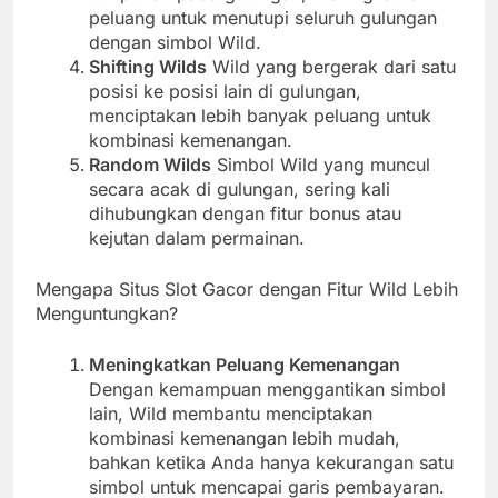
peluang untuk menutupi seluruh gulungan
dengan simbol Wild.
Shifting Wilds
Wild yang bergerak dari satu
posisi ke posisi lain di gulungan,
menciptakan lebih banyak peluang untuk
kombinasi kemenangan.
Random Wilds
Simbol Wild yang muncul
secara acak di gulungan, sering kali
dihubungkan dengan fitur bonus atau
kejutan dalam permainan.
Mengapa Situs Slot Gacor dengan Fitur Wild Lebih
Menguntungkan?
Meningkatkan Peluang Kemenangan
Dengan kemampuan menggantikan simbol
lain, Wild membantu menciptakan
kombinasi kemenangan lebih mudah,
bahkan ketika Anda hanya kekurangan satu
simbol untuk mencapai garis pembayaran.