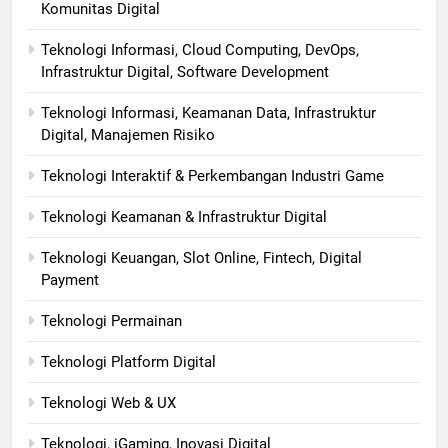
Komunitas Digital
Teknologi Informasi, Cloud Computing, DevOps,
Infrastruktur Digital, Software Development
Teknologi Informasi, Keamanan Data, Infrastruktur
Digital, Manajemen Risiko
Teknologi Interaktif & Perkembangan Industri Game
Teknologi Keamanan & Infrastruktur Digital
Teknologi Keuangan, Slot Online, Fintech, Digital
Payment
Teknologi Permainan
Teknologi Platform Digital
Teknologi Web & UX
Teknologi, iGaming, Inovasi Digital