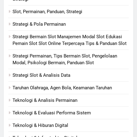
Slot, Permainan, Panduan, Strategi
Strategi & Pola Permainan
Strategi Bermain Slot Manajemen Modal Slot Edukasi
Pemain Slot Slot Online Terpercaya Tips & Panduan Slot
Strategi Permainan, Tips Bermain Slot, Pengelolaan
Modal, Psikologi Bermain, Panduan Slot
Strategi Slot & Analisis Data
Taruhan Olahraga, Agen Bola, Keamanan Taruhan
Teknologi & Analisis Permainan
Teknologi & Evaluasi Performa Sistem
Teknologi & Hiburan Digital