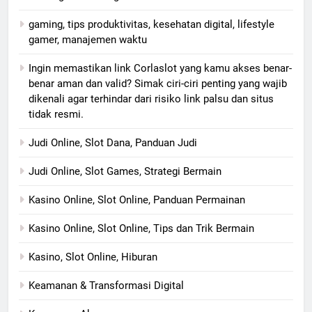
gaming, tips produktivitas, kesehatan digital, lifestyle
gamer, manajemen waktu
Ingin memastikan link Corlaslot yang kamu akses benar-
benar aman dan valid? Simak ciri-ciri penting yang wajib
dikenali agar terhindar dari risiko link palsu dan situs
tidak resmi.
Judi Online, Slot Dana, Panduan Judi
Judi Online, Slot Games, Strategi Bermain
Kasino Online, Slot Online, Panduan Permainan
Kasino Online, Slot Online, Tips dan Trik Bermain
Kasino, Slot Online, Hiburan
Keamanan & Transformasi Digital