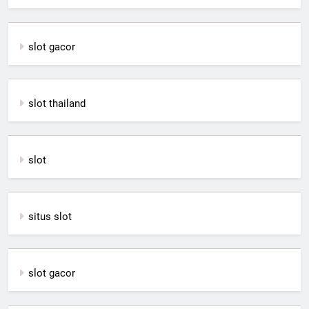
slot gacor
slot thailand
slot
situs slot
slot gacor