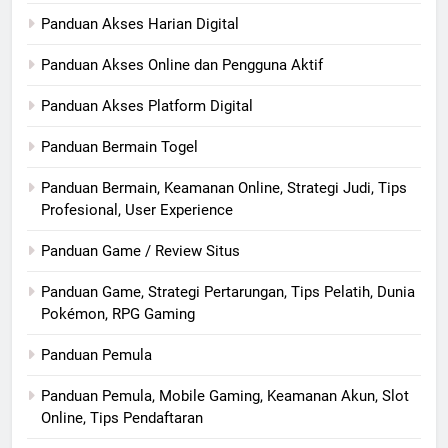
Panduan Akses Harian Digital
Panduan Akses Online dan Pengguna Aktif
Panduan Akses Platform Digital
Panduan Bermain Togel
Panduan Bermain, Keamanan Online, Strategi Judi, Tips
Profesional, User Experience
Panduan Game / Review Situs
Panduan Game, Strategi Pertarungan, Tips Pelatih, Dunia
Pokémon, RPG Gaming
Panduan Pemula
Panduan Pemula, Mobile Gaming, Keamanan Akun, Slot
Online, Tips Pendaftaran