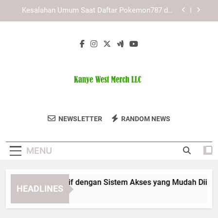
Skip
Tips Menggunakan Kaya787 Link Alternatif tanpa
to
Hambatan Teknis untuk Akses yang Lebih Stabil
content
Panduan Mengatasi Masalah Akses pada LAE138
Link Alternatif
Edwinslot Alternatif dengan Sistem Akses yang
Mudah Diikuti untuk Pengalaman Digital Lebih
Nyaman
Kesalahan Umum Saat Daftar Pokemon787 dan
Cara Menghindarinya Secara Tepat
Tips Menggunakan Kaya787 Link Alternatif tanpa
Hambatan Teknis untuk Akses yang Lebih Stabil
Kanye West
Dapatkan Merchandise Resmi Kanye West
Panduan Mengatasi Masalah Akses pada LAE138
NEWSLETTER
RANDOM NEWS
Merch LLC
Link Alternatif
Di Kanye West Merch LLC.
MENU
winslot Alternatif dengan Sistem Akses yang Mudah Diikuti u
HEADLINES
onths Ago