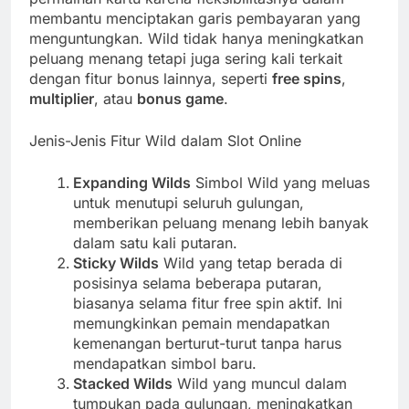
membantu menciptakan garis pembayaran yang
menguntungkan. Wild tidak hanya meningkatkan
peluang menang tetapi juga sering kali terkait
dengan fitur bonus lainnya, seperti
free spins
,
multiplier
, atau
bonus game
.
Jenis-Jenis Fitur Wild dalam Slot Online
Expanding Wilds
Simbol Wild yang meluas
untuk menutupi seluruh gulungan,
memberikan peluang menang lebih banyak
dalam satu kali putaran.
Sticky Wilds
Wild yang tetap berada di
posisinya selama beberapa putaran,
biasanya selama fitur free spin aktif. Ini
memungkinkan pemain mendapatkan
kemenangan berturut-turut tanpa harus
mendapatkan simbol baru.
Stacked Wilds
Wild yang muncul dalam
tumpukan pada gulungan, meningkatkan