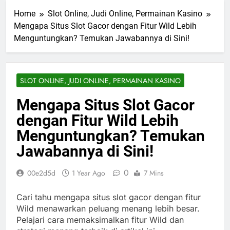
Home
Slot Online, Judi Online, Permainan Kasino
Mengapa Situs Slot Gacor dengan Fitur Wild Lebih
Menguntungkan? Temukan Jawabannya di Sini!
SLOT ONLINE, JUDI ONLINE, PERMAINAN KASINO
Mengapa Situs Slot Gacor
dengan Fitur Wild Lebih
Menguntungkan? Temukan
Jawabannya di Sini!
0
00e2d5d
1 Year Ago
7 Mins
Cari tahu mengapa situs slot gacor dengan fitur
Wild menawarkan peluang menang lebih besar.
Pelajari cara memaksimalkan fitur Wild dan