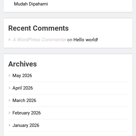
Mudah Dipahami
Recent Comments
A WordPress Commenter
on
Hello world!
Archives
May 2026
April 2026
March 2026
February 2026
January 2026