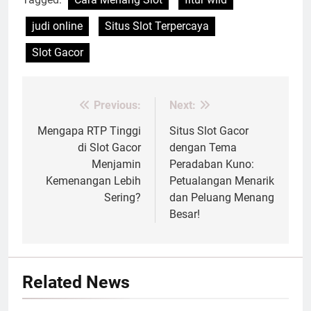
judi online
Situs Slot Terpercaya
Slot Gacor
Previous:
Next:
Post
navigation
Mengapa RTP Tinggi
Situs Slot Gacor
di Slot Gacor
dengan Tema
Menjamin
Peradaban Kuno:
Kemenangan Lebih
Petualangan Menarik
Sering?
dan Peluang Menang
Besar!
Related News