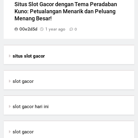
Situs Slot Gacor dengan Tema Peradaban
Kuno: Petualangan Menarik dan Peluang
Menang Besar!
00e2d5d
1 year ago
0
situs slot gacor
slot gacor
slot gacor hari ini
slot gacor