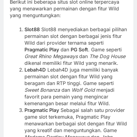
Berikut ini beberapa situs slot online terpercaya
yang menawarkan permainan dengan fitur Wild
yang menguntungkan:
Slot88
Slot88 menyediakan berbagai pilihan
permainan slot dengan berbagai jenis fitur
Wild dari provider ternama seperti
Pragmatic Play
dan
PG Soft
. Game seperti
Great Rhino Megaways
dan
The Dog House
dikenal memiliki fitur Wild yang menarik.
Lebah4D
Lebah4D juga memiliki banyak
permainan slot dengan fitur Wild yang
beragam dan RTP tinggi. Game seperti
Sweet Bonanza
dan
Wolf Gold
menjadi
favorit para pemain yang mengincar
kemenangan besar melalui fitur Wild.
Pragmatic Play
Sebagai salah satu provider
game slot terkemuka, Pragmatic Play
menawarkan berbagai slot dengan fitur Wild
yang kreatif dan menguntungkan. Game