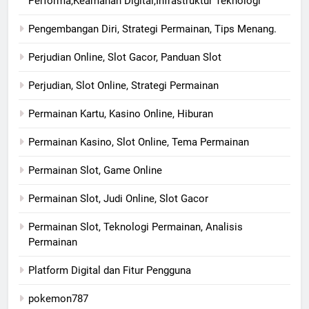
Performa,Keamanan Digital,Infrastruktur Teknologi
Pengembangan Diri, Strategi Permainan, Tips Menang.
Perjudian Online, Slot Gacor, Panduan Slot
Perjudian, Slot Online, Strategi Permainan
Permainan Kartu, Kasino Online, Hiburan
Permainan Kasino, Slot Online, Tema Permainan
Permainan Slot, Game Online
Permainan Slot, Judi Online, Slot Gacor
Permainan Slot, Teknologi Permainan, Analisis
Permainan
Platform Digital dan Fitur Pengguna
pokemon787