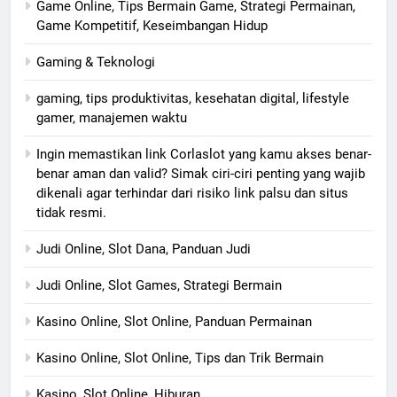
Game Online, Tips Bermain Game, Strategi Permainan,
Game Kompetitif, Keseimbangan Hidup
Gaming & Teknologi
gaming, tips produktivitas, kesehatan digital, lifestyle
gamer, manajemen waktu
Ingin memastikan link Corlaslot yang kamu akses benar-
benar aman dan valid? Simak ciri-ciri penting yang wajib
dikenali agar terhindar dari risiko link palsu dan situs
tidak resmi.
Judi Online, Slot Dana, Panduan Judi
Judi Online, Slot Games, Strategi Bermain
Kasino Online, Slot Online, Panduan Permainan
Kasino Online, Slot Online, Tips dan Trik Bermain
Kasino, Slot Online, Hiburan