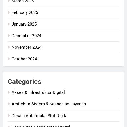
March 2025
February 2025
January 2025
December 2024
November 2024
October 2024
Categories
Akses & Infrastruktur Digital
Arsitektur Sistem & Keandalan Layanan
Desain Antarmuka Slot Digital