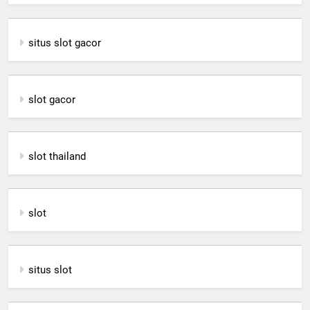
situs slot gacor
slot gacor
slot thailand
slot
situs slot