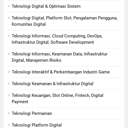
Teknologi Digital & Optimasi Sistem
Teknologi Digital, Platform Slot, Pengalaman Pengguna,
Komunitas Digital
Teknologi Informasi, Cloud Computing, DevOps,
Infrastruktur Digital, Software Development
Teknologi Informasi, Keamanan Data, Infrastruktur
Digital, Manajemen Risiko
Teknologi Interaktif & Perkembangan Industri Game
Teknologi Keamanan & Infrastruktur Digital
Teknologi Keuangan, Slot Online, Fintech, Digital
Payment
Teknologi Permainan
Teknologi Platform Digital