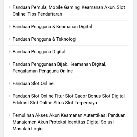
Panduan Pemula, Mobile Gaming, Keamanan Akun, Slot
Online, Tips Pendaftaran
Panduan Pengguna & Keamanan Digital
Panduan Pengguna & Teknologi
Panduan Pengguna Digital
Panduan Penggunaan Bijak, Keamanan Digital,
Pengalaman Pengguna Online
Panduan Slot Online
Panduan Slot Online Fitur Slot Gacor Bonus Slot Digital
Edukasi Slot Online Situs Slot Terpercaya
Pemulihan Akses Akun Keamanan Autentikasi Panduan
Manajemen Akun Proteksi Identitas Digital Solusi
Masalah Login