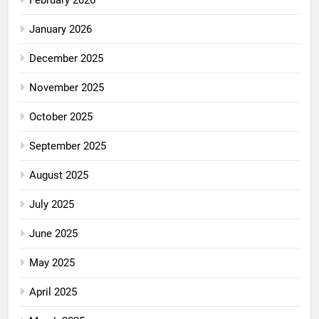
January 2026
December 2025
November 2025
October 2025
September 2025
August 2025
July 2025
June 2025
May 2025
April 2025