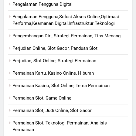
Pengalaman Pengguna Digital
Pengalaman Pengguna,Solusi Akses Online,Optimasi
Performa,Keamanan Digital,Infrastruktur Teknologi
Pengembangan Diri, Strategi Permainan, Tips Menang.
Perjudian Online, Slot Gacor, Panduan Slot
Perjudian, Slot Online, Strategi Permainan
Permainan Kartu, Kasino Online, Hiburan
Permainan Kasino, Slot Online, Tema Permainan
Permainan Slot, Game Online
Permainan Slot, Judi Online, Slot Gacor
Permainan Slot, Teknologi Permainan, Analisis
Permainan