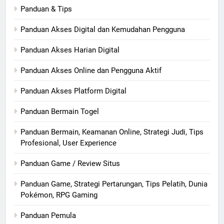
Panduan & Tips
Panduan Akses Digital dan Kemudahan Pengguna
Panduan Akses Harian Digital
Panduan Akses Online dan Pengguna Aktif
Panduan Akses Platform Digital
Panduan Bermain Togel
Panduan Bermain, Keamanan Online, Strategi Judi, Tips
Profesional, User Experience
Panduan Game / Review Situs
Panduan Game, Strategi Pertarungan, Tips Pelatih, Dunia
Pokémon, RPG Gaming
Panduan Pemula