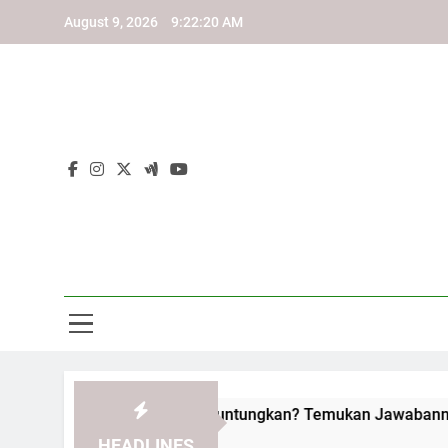
Skip
August 9, 2026
9:22:21 AM
to
content
Kan
Dapatkan 
r Wild Lebih Menguntungkan? Temukan Jawabannya di Sini!
HEADLINES