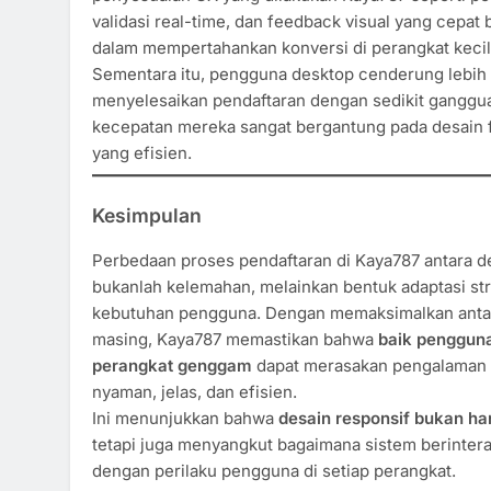
validasi real-time, dan feedback visual yang cepat
dalam mempertahankan konversi di perangkat kecil
Sementara itu, pengguna desktop cenderung lebih t
menyelesaikan pendaftaran dengan sedikit ganggu
kecepatan mereka sangat bergantung pada desain f
yang efisien.
Kesimpulan
Perbedaan proses pendaftaran di Kaya787 antara d
bukanlah kelemahan, melainkan bentuk adaptasi str
kebutuhan pengguna. Dengan memaksimalkan ant
masing, Kaya787 memastikan bahwa
baik pengguna
perangkat genggam
dapat merasakan pengalaman r
nyaman, jelas, dan efisien.
Ini menunjukkan bahwa
desain responsif bukan ha
tetapi juga menyangkut bagaimana sistem berinterak
dengan perilaku pengguna di setiap perangkat.