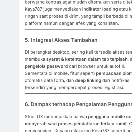
berwarna kontras agar mudah ditemukan serta dite
Kaya787 juga menyediakan
indikator loading
atau k
ringan saat proses dikirim, yang tampil berbeda di
platform namun dengan efek yang konsisten.
5. Integrasi Akses Tambahan
Di perangkat desktop, sering kali tersedia akses t
membuka
syarat & ketentuan dalam tab terpisah
,
pengelola password
dari browser untuk autofill.
Sementara di mobile, fitur seperti
pembacaan biom
otomatis data form, dan
deep linking
dari notifikasi
tersendiri yang mempercepat proses registrasi.
6. Dampak terhadap Pengalaman Penggun
Studi UX menunjukkan bahwa
pengguna mobile ce
menyerah saat proses pendaftaran terlalu rumit
. 
penyesuaian UX yang dilakukan Kaya787 seperti pe