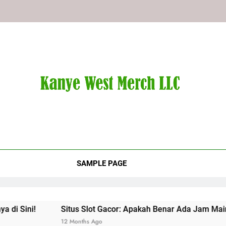
Slot Gacor dan Pengaruhn
Provider Slot dengan Pola Gacor Tertinggi Hari Ini: Te
Slot dengan Tema Musik yang Menarik dan Sering Memberikan Bonu
Slot Gacor dan Pengaruhn
ye West Merch LLC
Merchandise Resmi Kanye West Di Kanye West Merch LLC.
Provider Slot dengan Pola Gacor Tertinggi Hari Ini: Te
SAMPLE PAGE
Situs Slot Gacor: Apakah Benar Ada Jam Main Terbaik?
12 Months Ago