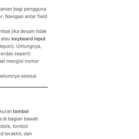
nyaman bagi pengguna
. Navigasi antar field
mbat jika desain tidak
, atau
keyboard input
lepon). Untungnya,
erdas seperti:
at mengisi nomor
ebelumnya selesai
ukuran
tombol
da di bagian bawah
mobile, tombol
d terakhir, dan