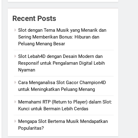
Recent Posts
Slot dengan Tema Musik yang Menarik dan
Sering Memberikan Bonus: Hiburan dan
Peluang Menang Besar
Slot Lebah4D dengan Desain Modern dan
Responsif untuk Pengalaman Digital Lebih
Nyaman
Cara Menganalisa Slot Gacor Champion4D
untuk Meningkatkan Peluang Menang
Memahami RTP (Return to Player) dalam Slot:
Kunci untuk Bermain Lebih Cerdas
Mengapa Slot Bertema Musik Mendapatkan
Popularitas?