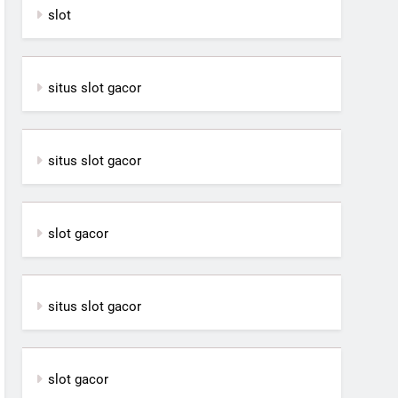
slot
situs slot gacor
situs slot gacor
slot gacor
situs slot gacor
slot gacor