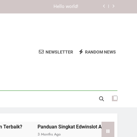
Hello world!
ya dalam Memperkuat Identitas Digital
mukan Mesin yang Paling Menguntungkan
s: Hiburan dan Peluang Menang Besar
NEWSLETTER
RANDOM NEWS
Hello world!
ya dalam Memperkuat Identitas Digital
mukan Mesin yang Paling Menguntungkan
Panduan Singkat Edwinslot Alternatif untuk Akses Harian
3 Months Ago