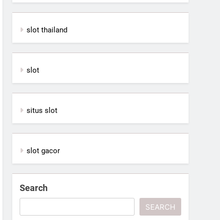
slot thailand
slot
situs slot
slot gacor
Search
SEARCH